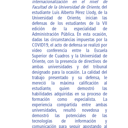
internacionalización en el nivel de
Facultad de la Universidad de Oriente
, del
Especialidad AP
estudiante Luis Alberto Pérez Llody, de la
Universidad de Oriente, inician las
Especialidad DGE
defensas de los estudiantes de la VII
edición de la especialidad de
Cursos y Entrenamientos
Administración Pública. En esta ocasión,
Investigaciones
dadas las circunstancias impuestas por la
COVID19, el acto de defensa se realizó por
Impacto de la superación de
video conferencia entre la Escuela
los cuadros
Superior de Cuadros y la Universidad de
Oriente, con la presencia de directivos de
ESCEG |
ambas universidades y del tribunal
designado para la ocasión. La calidad del
trabajo presentado y su defensa, le
Misión
mereció la máxima calificación al
Visión
estudiante, quien demostró las
habilidades adquiridas en su proceso de
Valores Compartidos
formación como especialista. La
experiencia compartida entre ambas
Rectorado
universidades, resultó novedosa y
demostró las potenciales de las
tecnologías de información y
comunicación para seguir apostando al