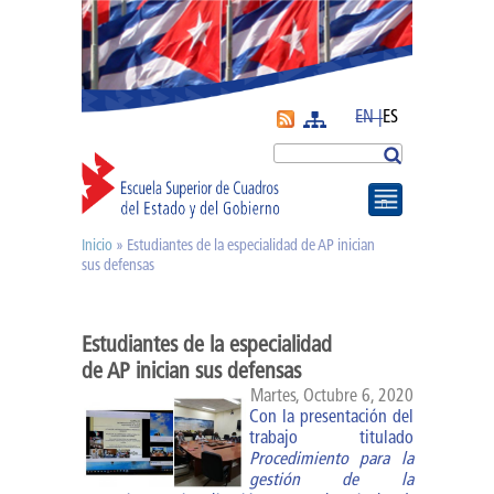
EN |
ES
Más
Buscar
Inicio
» Estudiantes de la especialidad de AP inician
Usted está aquí
Revista APyE
sus defensas
Superación de
Cuadros |
Estudiantes de la especialidad
de AP inician sus defensas
Diplomados
Martes, Octubre 6, 2020
Diplomado AP
Con la presentación del
trabajo titulado
Diplomado DGE
Procedimiento para la
gestión de la
Especialidades