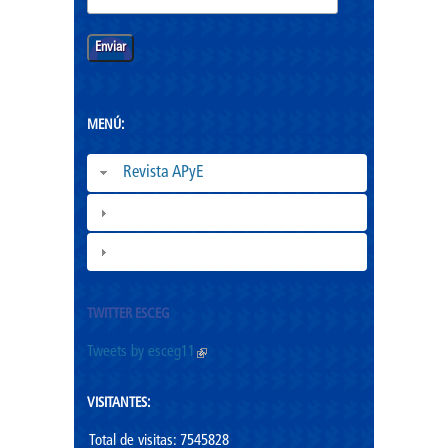
MENÚ:
Revista APyE
Superación de Cuadros |
ESCEG |
TWITTER ESCEG
Tweets by esceg11
(link is external)
VISITANTES:
Total de visitas: 7545828