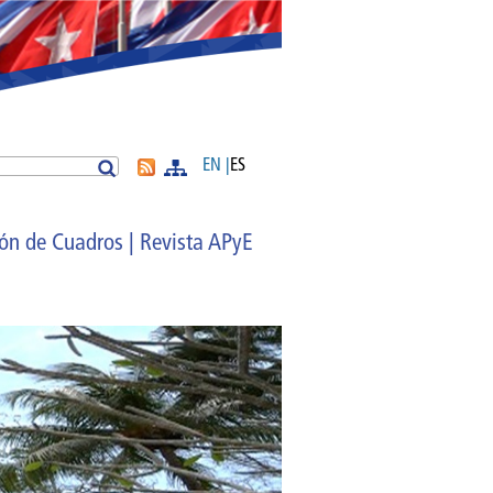
EN |
ES
Buscar
Más
ón de Cuadros |
Revista APyE