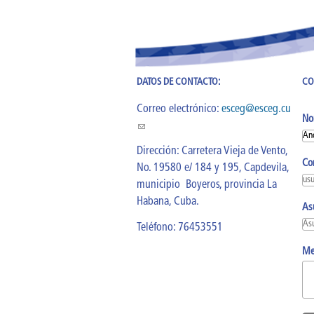
DATOS DE CONTACTO:
CO
Correo electrónico:
esceg@esceg.cu
No
(link sends e-mail)
Dirección: Carretera Vieja de Vento,
Co
No. 19580 e/ 184 y 195, Capdevila,
municipio Boyeros, provincia La
Habana, Cuba.
As
Teléfono: 76453551
Me