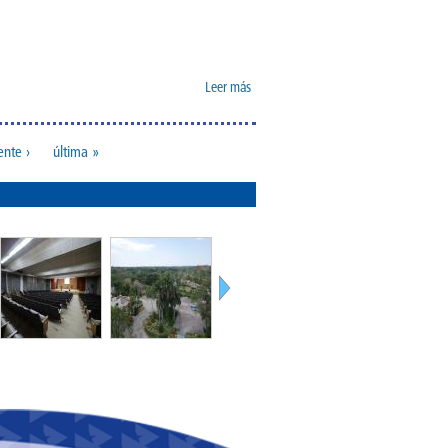
Leer más
sobre Se
presenta
en la TV
Spot
ente ›
última »
televisivo
por los X
años de
la ESCEG