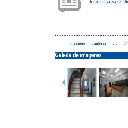
logros alcanzados dur
« primera
‹ anterior
…
21
Páginas
Galería de imágenes