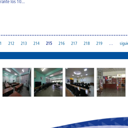
ante los 10...
1
212
213
214
215
216
217
218
219
…
sigui