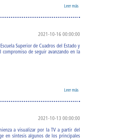
Leer más
sobre
Felicidades
trabajadores
de la ESCEG
en el X
2021-10-16 00:00:00
aniversario
a Escuela Superior de Cuadros del Estado y
 el compromiso de seguir avanzando en la
Leer más
sobre Se
alista la
ESCEG para
acto por el X
aniversario e
2021-10-13 00:00:00
inauguración
del Sitial
ienza a visualizar por la TV a partir del
 en síntesis algunos de los principales